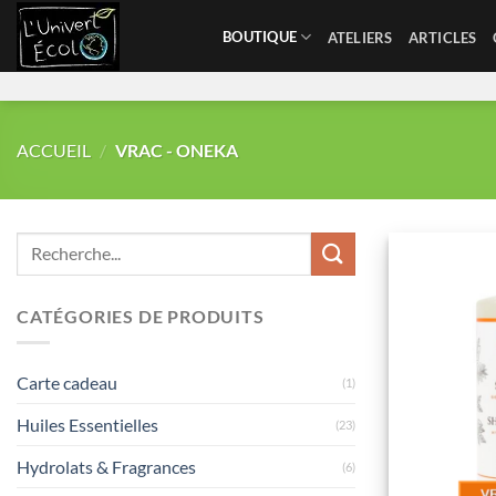
Skip
BOUTIQUE
ATELIERS
ARTICLES
to
content
ACCUEIL
/
VRAC - ONEKA
CATÉGORIES DE PRODUITS
Carte cadeau
(1)
Huiles Essentielles
(23)
Hydrolats & Fragrances
(6)