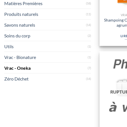
Matières Premières
(58)
Produits naturels
(11)
VRA
Shampoing O
Savons naturels
agrum
(14)
Soins du corp
(2)
LIR
Utils
(1)
Vrac - Bionature
(1)
Vrac - Oneka
(7)
Zéro Déchet
(14)
RUPTUR