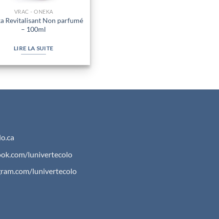
VRAC - ONEKA
a Revitalisant Non parfumé
– 100ml
LIRE LA SUITE
o.ca
ok.com/lunivertecolo
gram.com/lunivertecolo