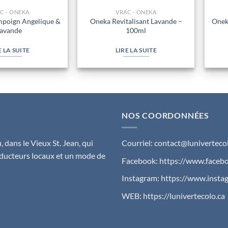
C - ONEKA
VRAC - ONEKA
mpoign Angelique &
Oneka Revitalisant Lavande –
Onek
avande
100ml
E LA SUITE
LIRE LA SUITE
NOS COORDONNÉES
 dans le Vieux St. Jean, qui
Courriel:
contact@lunivertecol
ducteurs locaux et un mode de
Facebook:
https://www.facebo
Instagram:
https://www.insta
WEB:
https://lunivertecolo.ca