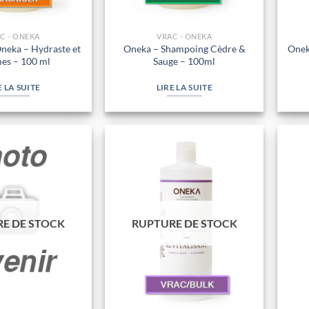
C - ONEKA
VRAC - ONEKA
neka – Hydraste et
Oneka – Shampoing Cèdre &
Onek
es – 100 ml
Sauge – 100ml
E LA SUITE
LIRE LA SUITE
E DE STOCK
RUPTURE DE STOCK