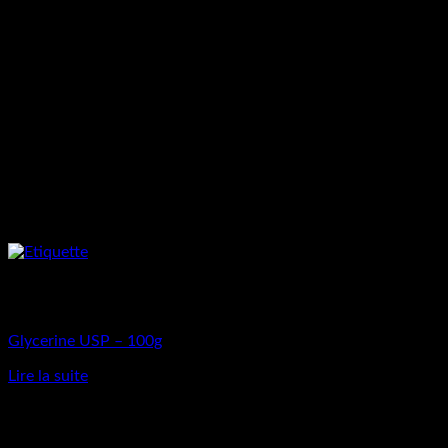
Rupture de stock
Matières Premières
Glycerine USP – 100g
Lire la suite