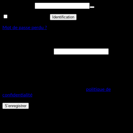
Obligatoire
Mot de passe
*
Se souvenir de moi
Identification
Mot de passe perdu ?
S’enregistrer
Obligatoire
Adresse de messagerie
*
Un lien permettant de définir un nouveau mot de passe sera
envoyé à votre adresse courriel.
Your personal data will be used to support your experience
throughout this website, to manage access to your account,
and for other purposes described in our
politique de
confidentialité
.
S’enregistrer