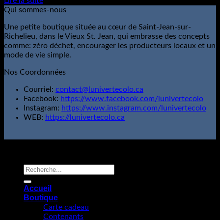
Lire la suite
Qui sommes-nous
Une petite boutique située au cœur de Saint-Jean-sur-
Richelieu, dans le Vieux St. Jean, qui embrasse des concepts
comme: zéro déchet, encourager les producteurs locaux et un
mode de vie simple.
Nos Coordonnées
Courriel:
contact@lunivertecolo.ca
Facebook:
https://www.facebook.com/lunivertecolo
Instagram:
https://www.instagram.com/lunivertecolo
WEB:
https://lunivertecolo.ca
L'Univert Écolo; Tous droits réservés.
Copyright 2026 ©
Recherche
pour :
Accueil
Boutique
Carte cadeau
Contenants