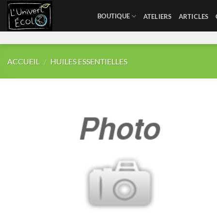
Skip
BOUTIQUE
ATELIERS
ARTICLES
to
content
ACCUEIL
/
HUILES ESSENTIELLES