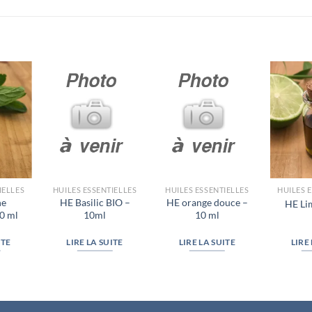
IELLES
HUILES ESSENTIELLES
HUILES ESSENTIELLES
HUILES 
he
HE Basilic BIO –
HE orange douce –
HE Li
10 ml
10ml
10 ml
ITE
LIRE LA SUITE
LIRE LA SUITE
LIRE