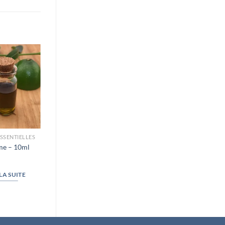
RUPTURE DE
STOCK
ESSENTIELLES
HUILES ESSENTIELLES
HE lavande
me – 10ml
officinale -10 ml
 LA SUITE
LIRE LA SUITE