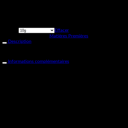
Mica – Bronze
Format
Effacer
UGS :
1337
Catégorie :
Matières Premières
Description
Mica – Bronze – 10g
Informations complémentaires
Format
10g, 25g
Produits apparentés