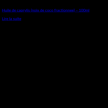
Matières Premières
Huile de caprylis (noix de coco fractionnee) – 100ml
Lire la suite