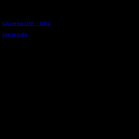
Rupture de stock
Matières Premières
Glycerine USP – 100g
Lire la suite