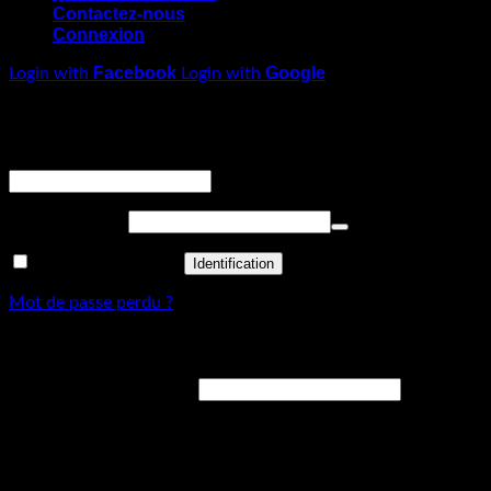
Contactez-nous
Connexion
Facebook
Google
Login with
Login with
Connexion
Obligatoire
Identifiant ou adresse de messagerie
*
Obligatoire
Mot de passe
*
Se souvenir de moi
Identification
Mot de passe perdu ?
S’enregistrer
Obligatoire
Adresse de messagerie
*
Un lien permettant de définir un nouveau mot de passe sera
envoyé à votre adresse courriel.
Your personal data will be used to support your experience