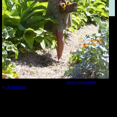
Vrac – Bionature
Vrac – Oneka
Zéro Déchet
Ateliers
Articles
Qui sommes-nous ?
Contactez-nous
Recherche
pour :
Connexion / S’enregistrer
Trackbacks are closed, but you can
post a comment
.
←
Précédent
Laisser un commentaire
Votre adresse courriel ne sera pas publiée.
Les champs
obligatoires sont indiqués avec
*