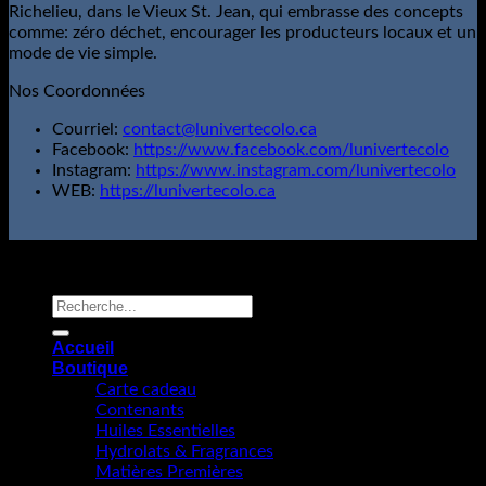
Richelieu, dans le Vieux St. Jean, qui embrasse des concepts
comme: zéro déchet, encourager les producteurs locaux et un
mode de vie simple.
Nos Coordonnées
Courriel:
contact@lunivertecolo.ca
Facebook:
https://www.facebook.com/lunivertecolo
Instagram:
https://www.instagram.com/lunivertecolo
WEB:
https://lunivertecolo.ca
L'Univert Écolo; Tous droits réservés.
Copyright 2026 ©
Recherche
pour :
Accueil
Boutique
Carte cadeau
Contenants
Huiles Essentielles
Hydrolats & Fragrances
Matières Premières