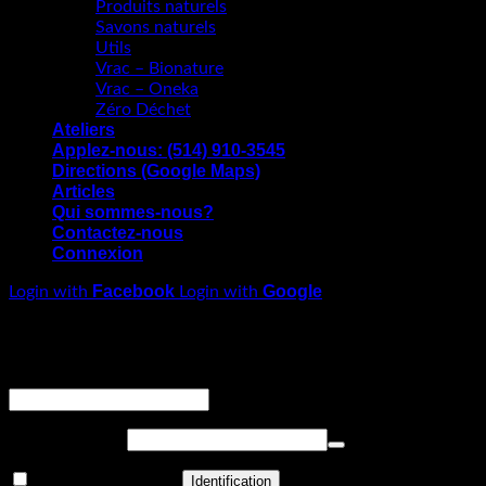
Produits naturels
Savons naturels
Utils
Vrac – Bionature
Vrac – Oneka
Zéro Déchet
Ateliers
Applez-nous: (514) 910-3545
Directions (Google Maps)
Articles
Qui sommes-nous?
Contactez-nous
Connexion
Facebook
Google
Login with
Login with
Connexion
Obligatoire
Identifiant ou adresse de messagerie
*
Obligatoire
Mot de passe
*
Se souvenir de moi
Identification