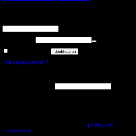
Connexion
Obligatoire
Identifiant ou adresse de messagerie
*
Obligatoire
Mot de passe
*
Se souvenir de moi
Identification
Mot de passe perdu ?
S’enregistrer
Obligatoire
Adresse de messagerie
*
Un lien permettant de définir un nouveau mot de passe sera
envoyé à votre adresse courriel.
Your personal data will be used to support your experience
throughout this website, to manage access to your account,
and for other purposes described in our
politique de
confidentialité
.