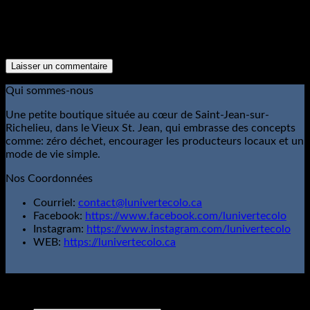
The reCAPTCHA verification period has expired. Please
reload the page.
Qui sommes-nous
Une petite boutique située au cœur de Saint-Jean-sur-
Richelieu, dans le Vieux St. Jean, qui embrasse des concepts
comme: zéro déchet, encourager les producteurs locaux et un
mode de vie simple.
Nos Coordonnées
Courriel:
contact@lunivertecolo.ca
Facebook:
https://www.facebook.com/lunivertecolo
Instagram:
https://www.instagram.com/lunivertecolo
WEB:
https://lunivertecolo.ca
L'Univert Écolo; Tous droits réservés.
Copyright 2026 ©