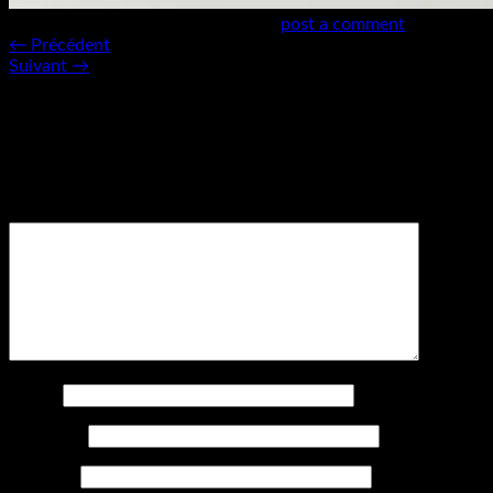
Trackbacks are closed, but you can
post a comment
.
←
Précédent
Suivant
→
Laisser un commentaire
Votre adresse courriel ne sera pas publiée.
Les champs
obligatoires sont indiqués avec
*
Commentaire
*
Nom
*
Courriel
*
Site web