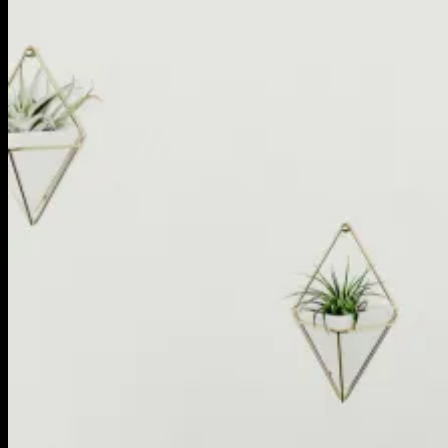
Vrac – Bionature
Vrac – Oneka
Zéro Déchet
Ateliers
Articles
Qui sommes-nous ?
Contactez-nous
Recherche
pour :
Connexion / S’enregistrer