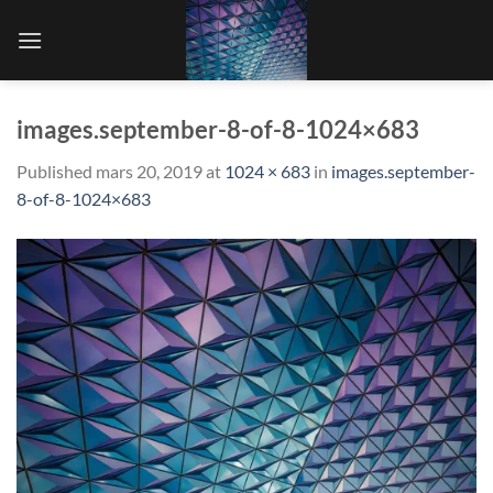
Skip
to
content
images.september-8-of-8-1024×683
Published
mars 20, 2019
at
1024 × 683
in
images.september-
8-of-8-1024×683