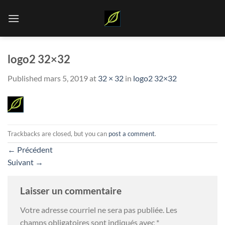
Skip
to
content
logo2 32×32
Published
mars 5, 2019
at
32 × 32
in
logo2 32×32
Trackbacks are closed, but you can
post a comment
.
←
Précédent
Suivant
→
Laisser un commentaire
Votre adresse courriel ne sera pas publiée.
Les
champs obligatoires sont indiqués avec
*