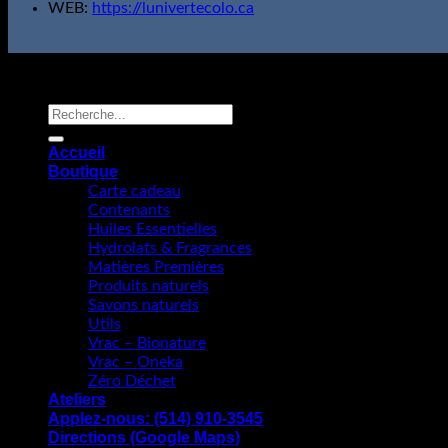
WEB:
https://lunivertecolo.ca
L'Univert Écolo; Tous droits réservés.
Copyright 2026 ©
Recherche
pour :
Accueil
Boutique
Carte cadeau
Contenants
Huiles Essentielles
Hydrolats & Fragrances
Matières Premières
Produits naturels
Savons naturels
Utils
Vrac – Bionature
Vrac – Oneka
Zéro Déchet
Ateliers
Applez-nous: (514) 910-3545
Directions (Google Maps)