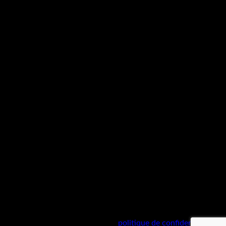
r other purposes described in our
politique de confidentialité
.