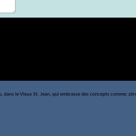
the page.
u, dans le Vieux St. Jean, qui embrasse des concepts comme: zér