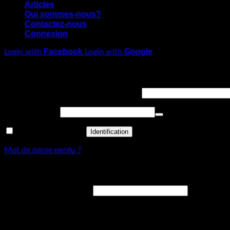
Articles
Qui sommes-nous?
Contactez-nous
Connexion
Facebook
Google
Login with
Login with
Connexion
Obligatoire
Identifiant ou adresse de messagerie
*
Obligatoire
Mot de passe
*
Se souvenir de moi
Identification
Mot de passe perdu ?
S’enregistrer
Obligatoire
Adresse de messagerie
*
Un lien permettant de définir un nouveau mot de passe sera env
Your personal data will be used to support your experience th