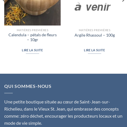
MATIÈRES PREMIÈRES
MATIÈRES PREMIÈRES
Calendula – pétals de fleurs
Argile Rhassoul – 100g
– 10gr
LIRE LA SUITE
LIRE LA SUITE
QUI SOMMES-NOUS
Une petite boutique située au cœur de Saint-Jean-sur-
Richelieu, dans le Vieux St. Jean, qui embrasse des concepts
comme: zéro déchet, encourager les producteurs locaux et un
mode de vie simple.