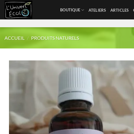
Skip
BOUTIQUE
ATELIERS
ARTICLES
to
content
ACCUEIL
/
PRODUITS NATURELS