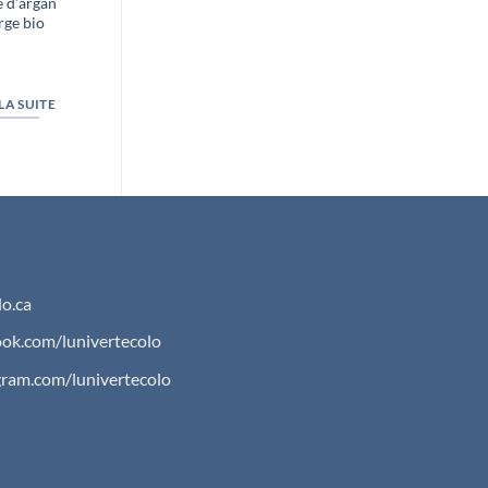
e d’argan
Les jardins Herbes
rge bio
de vie – Concentré
liquide d’Herbes
Adaptogene
 LA SUITE
LIRE LA SUITE
o.ca
ok.com/lunivertecolo
gram.com/lunivertecolo