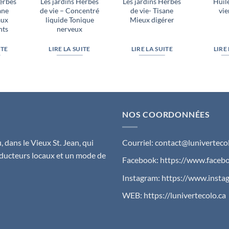
Herbes
Les jardins Herbes
Les jardins Herbes
Huil
ane
de vie – Concentré
de vie- Tisane
vie
aux
liquide Tonique
Mieux digérer
nts
nerveux
ITE
LIRE LA SUITE
LIRE LA SUITE
LIRE
NOS COORDONNÉES
 dans le Vieux St. Jean, qui
Courriel:
contact@lunivertecol
ducteurs locaux et un mode de
Facebook:
https://www.facebo
Instagram:
https://www.insta
WEB:
https://lunivertecolo.ca