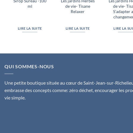
Sirop Sureau -100
Les jardins Herbes
Les jardins 
ml
de vie- Tisane
de vie- Tis
Relaxer
S’adapter 
changeme
LIRE LA SUITE
LIRE LA SUITE
LIRE LA SU
QUI SOMMES-NOUS
Une petite boutique située au cœur de Saint-Jean-sur-Richelieu,
embrasse des concepts comme: zéro déchet, encourager les pro
vie simple.