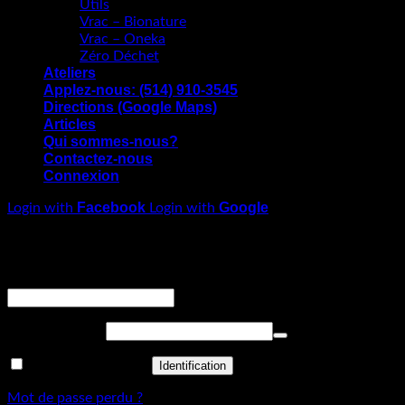
Utils
Vrac – Bionature
Vrac – Oneka
Zéro Déchet
Ateliers
Applez-nous: (514) 910-3545
Directions (Google Maps)
Articles
Qui sommes-nous?
Contactez-nous
Connexion
Facebook
Google
Login with
Login with
Connexion
Obligatoire
Identifiant ou adresse de messagerie
*
Obligatoire
Mot de passe
*
Se souvenir de moi
Identification
Mot de passe perdu ?