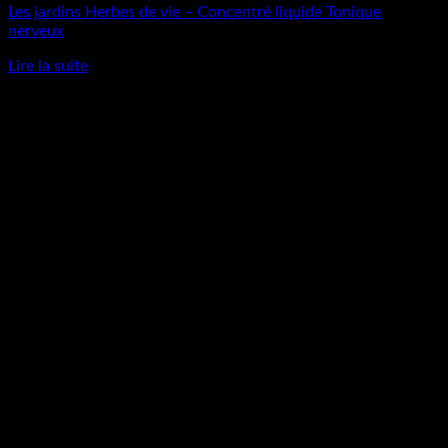
Les jardins Herbes de vie – Concentré liquide Tonique
nerveux
Lire la suite