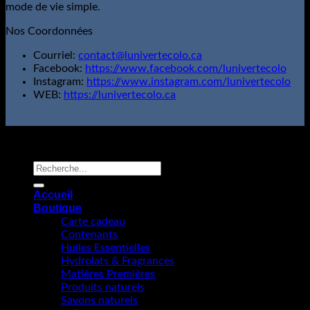
mode de vie simple.
Nos Coordonnées
Courriel:
contact@lunivertecolo.ca
Facebook:
https://www.facebook.com/lunivertecolo
Instagram:
https://www.instagram.com/lunivertecolo
WEB:
https://lunivertecolo.ca
L'Univert Écolo; Tous droits réservés.
Copyright 2026 ©
Recherche
pour :
Accueil
Boutique
Carte cadeau
Contenants
Huiles Essentielles
Hydrolats & Fragrances
Matières Premières
Produits naturels
Savons naturels