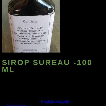
SIROP SUREAU -100
ML
Fait à base du miel et des baies de sureau, il désengorge les
canaux, les tubes et les conduits du corps.
UGS :
1231
Catégorie :
Produits naturels