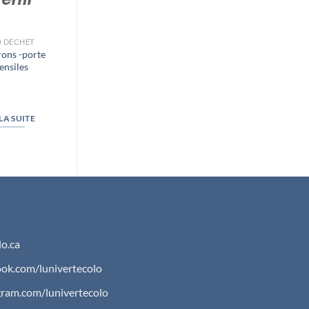
 DÉCHET
ZÉRO DÉCHET
ons -porte
Tampons
ensiles
démaquillants
lavable de
Vaniteuse
 LA SUITE
LIRE LA SUITE
o.ca
ok.com/lunivertecolo
gram.com/lunivertecolo