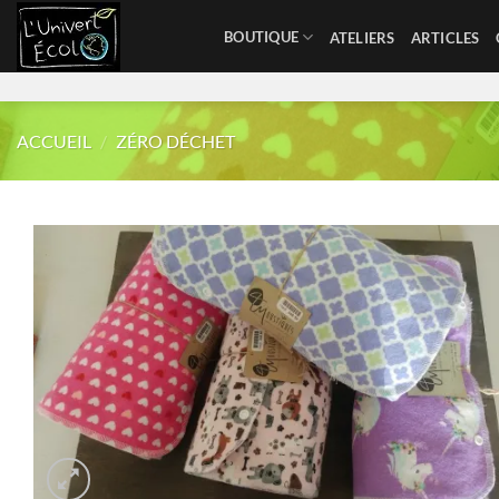
Skip
BOUTIQUE
ATELIERS
ARTICLES
to
content
ACCUEIL
/
ZÉRO DÉCHET