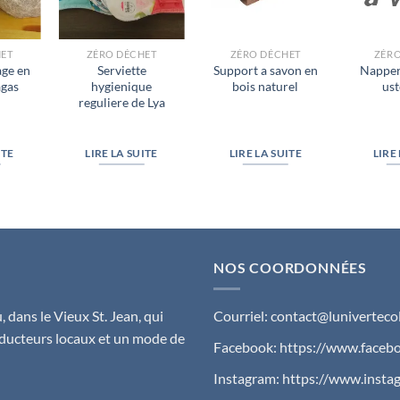
HET
ZÉRO DÉCHET
ZÉRO DÉCHET
ZÉRO
age en
Serviette
Support a savon en
Napper
agas
hygienique
bois naturel
ust
reguliere de Lya
ITE
LIRE LA SUITE
LIRE LA SUITE
LIRE
NOS COORDONNÉES
 dans le Vieux St. Jean, qui
Courriel:
contact@lunivertecol
ducteurs locaux et un mode de
Facebook:
https://www.facebo
Instagram:
https://www.insta