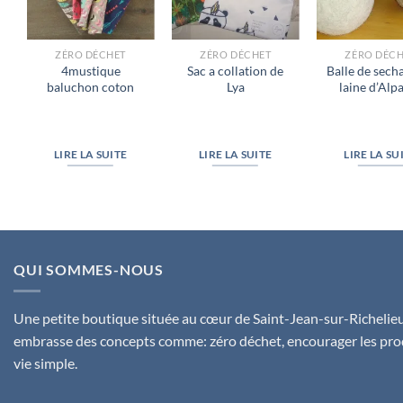
ZÉRO DÉCHET
ZÉRO DÉCHET
ZÉRO DÉC
4mustique
Sac a collation de
Balle de sech
baluchon coton
Lya
laine d’Alp
LIRE LA SUITE
LIRE LA SUITE
LIRE LA SU
QUI SOMMES-NOUS
Une petite boutique située au cœur de Saint-Jean-sur-Richelieu,
embrasse des concepts comme: zéro déchet, encourager les pro
vie simple.