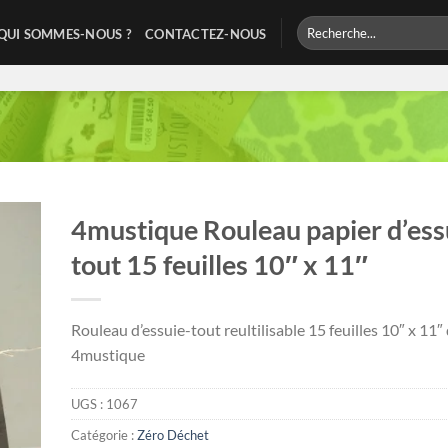
Recherche
QUI SOMMES-NOUS ?
CONTACTEZ-NOUS
pour :
4mustique Rouleau papier d’ess
tout 15 feuilles 10″ x 11″
Rouleau d’essuie-tout reultilisable 15 feuilles 10″ x 11″
4mustique
UGS :
1067
Catégorie :
Zéro Déchet